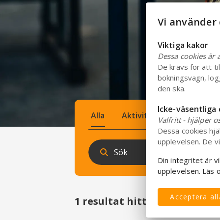
Vi använder 
Viktiga kakor
Dessa cookies är al
De krävs för att t
bokningsvagn, log
den ska.
Icke-väsentliga
Alla
Aktiviteter
Valfritt - hjälper o
Dessa cookies hjä
upplevelsen. De vi
Din integritet är v
upplevelsen. Läs o
Acceptera al
1
resultat hittades