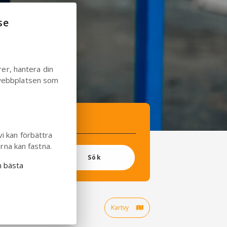
se
rer, hantera din
 webbplatsen som
i kan förbättra
rna kan fastna.
Sök
en bästa
Kartvy