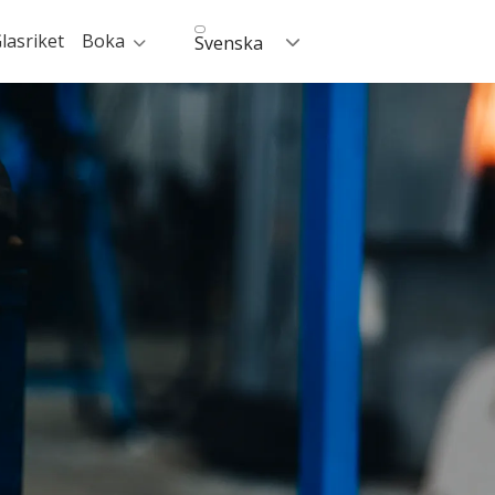
lasriket
Boka
Svenska