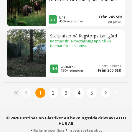
Från 245 SEK
Bra
3.9
450+ recensioner
per person
Ställplatser på Rugstorps Lantgård
Kostnadsfri avbeställning upp till 24
timmar före ankomst.
Utmärkt
1 natt, 2 Vuxna
4.4
Från 200 SEK
150+ recensioner
1
2
3
4
5
© 2026 Destination Glasriket AB bokningssida drivs av GOTO
HUB AB
•
•
Integritetspolicy
Bokningsvillkor