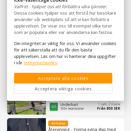
Icke-väsentliga cookies
timmar före ankomst.
Valfritt - hjälper oss att förbättra våra tjänster.
Dessa cookies hjälper oss att förstå hur besökare
använder vår webbplats så att vi kan förbättra
upplevelsen. De visar oss till exempel vilka turer
som är populära eller var användarna kan fastna.
Aktivitet
Blås ditt eget ölglas på Kosta
Din integritet är viktig för oss. Vi använder cookies
Glasbruk – Kosta, Sverige
för att säkerställa att du får den bästa
Från 650 SEK
upplevelsen. Läs om hur vi hanterar dina uppgifter
Utmärkt
4.3
77 recensioner
per person
i vår
Integritetspolicy
Långasjö Vandrarhem
Acceptera alla cookies
Acceptera viktiga cookies
Underbart
1 natt, 2 Vuxna
4.5
Från 850 SEK
100+ recensioner
Workshop
Återvinning - Forma egna glas med