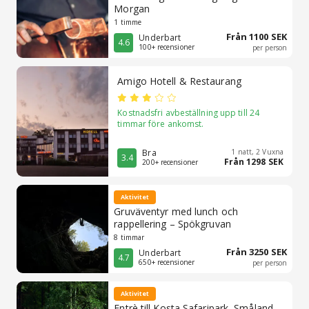
Morgan
1 timme
Från 1100 SEK
Underbart
4.6
100+ recensioner
per person
Amigo Hotell & Restaurang
Kostnadsfri avbeställning upp till 24
timmar före ankomst.
Bra
1 natt, 2 Vuxna
3.4
Från 1298 SEK
200+ recensioner
Aktivitet
Gruväventyr med lunch och
rappellering – Spökgruvan
8 timmar
Från 3250 SEK
Underbart
4.7
650+ recensioner
per person
Aktivitet
Entrè till Kosta Safaripark, Småland