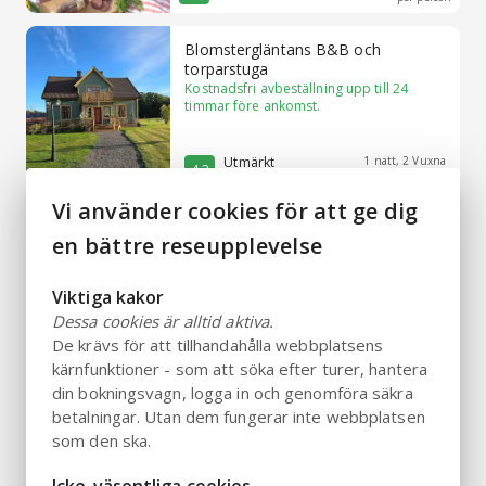
Blomstergläntans B&B och
torparstuga
Kostnadsfri avbeställning upp till 24
timmar före ankomst.
Utmärkt
1 natt, 2 Vuxna
4.3
Från 643 SEK
9 recensioner
Vi använder cookies för att ge dig
Ödevata Gårdshotell
en bättre reseupplevelse
Kostnadsfri avbeställning upp till 5 dagar
före ankomst.
Viktiga kakor
Dessa cookies är alltid aktiva.
De krävs för att tillhandahålla webbplatsens
Underbart
1 natt, 2 Vuxna
4.6
Från 1390 SEK
250+ recensioner
kärnfunktioner - som att söka efter turer, hantera
din bokningsvagn, logga in och genomföra säkra
betalningar. Utan dem fungerar inte webbplatsen
Nybro Stora Hotellet
som den ska.
Kostnadsfri avbeställning upp till 24