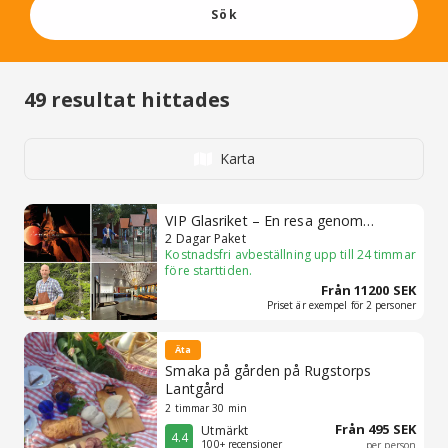
Sök
49
resultat hittades
Karta
VIP Glasriket – En resa genom
historia, glas och gastronomi
2 Dagar Paket
Kostnadsfri avbeställning upp till 24 timmar
före starttiden.
Från 11200 SEK
Priset är exempel för 2 personer
Äta
Smaka på gården på Rugstorps
Lantgård
2 timmar 30 min
Från 495 SEK
Utmärkt
4.4
100+ recensioner
per person