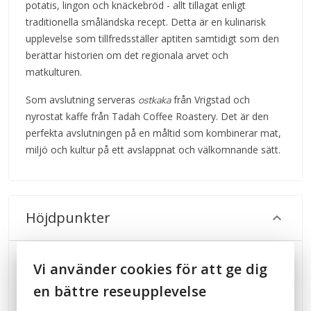
potatis, lingon och knäckebröd - allt tillagat enligt
traditionella småländska recept. Detta är en kulinarisk
upplevelse som tillfredsställer aptiten samtidigt som den
berättar historien om det regionala arvet och
matkulturen.
Som avslutning serveras
från Vrigstad och
ostkaka
nyrostat kaffe från Tadah Coffee Roastery. Det är den
perfekta avslutningen på en måltid som kombinerar mat,
miljö och kultur på ett avslappnat och välkomnande sätt.
Höjdpunkter
Traditionellt hyttsill i en autentisk glasbruksmiljö
Vi använder cookies för att ge dig
Klassiska småländska rätter tillagade med lokala
en bättre reseupplevelse
råvaror
Dessert med Vrigstad ostkaka och lokalt rostat kaffe