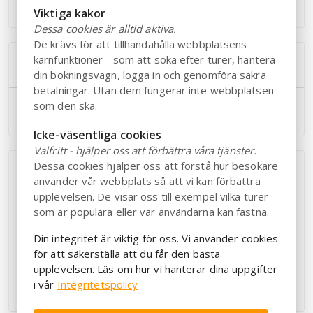
Viktiga kakor
Dessa cookies är alltid aktiva.
De krävs för att tillhandahålla webbplatsens
kärnfunktioner - som att söka efter turer, hantera
Övrig information
din bokningsvagn, logga in och genomföra säkra
betalningar. Utan dem fungerar inte webbplatsen
Trubadur & demo av glasblåsning
som den ska.
Icke-väsentliga cookies
Valfritt - hjälper oss att förbättra våra tjänster.
Dessa cookies hjälper oss att förstå hur besökare
Inkluderar
använder vår webbplats så att vi kan förbättra
upplevelsen. De visar oss till exempel vilka turer
som är populära eller var användarna kan fastna.
Hyttsill med isterband, sidfläsk, salt sill, potatis, lingon
och knäckebröd
Din integritet är viktig för oss. Vi använder cookies
Dessert: ostkaka och kaffe
för att säkerställa att du får den bästa
Trubadur
upplevelsen. Läs om hur vi hanterar dina uppgifter
Demo av glasblåsning
i vår
Integritetspolicy